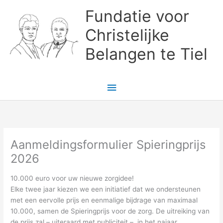
Ga
Fundatie voor
naar
de
Christelijke
inhoud
Belangen te Tiel
Hoofdmenu
Aanmeldingsformulier Spieringprijs
2026
10.000 euro voor uw nieuwe zorgidee!
Elke twee jaar kiezen we een initiatief dat we ondersteunen
met een eervolle prijs en eenmalige bijdrage van maximaal
10.000, samen de Spieringprijs voor de zorg. De uitreiking van
de prijs zal – uiteraard met publiciteit – in het najaar